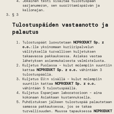
Jokainen testi sisältää tulostuspään
sarjanumeron, sen suorittamispäivän ja
kellonajan.
§ 3
Tulostuspäiden vastaanotto ja
palautus
Tulostuspäät luovutetaan
NCPRODUKT Sp. z
o.o.
:lle yksinomaan kuriiripalvelun
välityksellä turvallisen kuljetuksen
takaavassa pakkauksessa. Asiakas vastaa
lähetyksen asianmukaisesta valmistelusta.
Kuljetus Puolassa – kulut molempiin suuntiin
kattaa
NCPRODUKT Sp. z o.o.
vähintään 3
tulostuspäällä.
Kuljetus EU:n sisällä – kulut molempiin
suuntiin kattaa
NCPRODUKT Sp. z o.o.
vähintään 5 tulostuspäällä.
Kuljetus Espanjaan laboratorioon – aina
kokonaan Asiakkaan kustannuksella.
Puhdistuksen jälkeen tulostuspää palautetaan
samassa pakkauksessa, jos se takaa
turvallisuuden. Muussa tapauksessa
NCPRODUKT