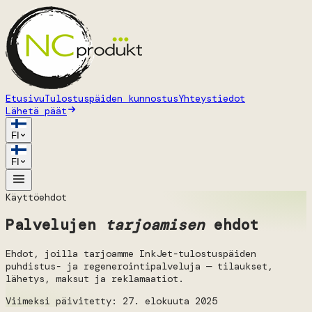
Etusivu
Tulostuspäiden kunnostus
Yhteystiedot
Lähetä päät
FI
FI
Käyttöehdot
Palvelujen
tarjoamisen
ehdot
Ehdot, joilla tarjoamme InkJet-tulostuspäiden
puhdistus- ja regenerointipalveluja — tilaukset,
lähetys, maksut ja reklamaatiot.
Viimeksi päivitetty: 27. elokuuta 2025