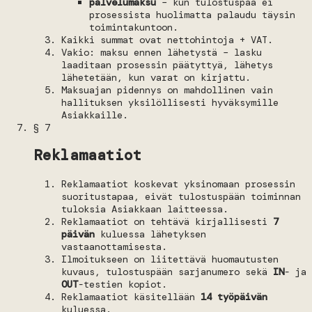
palvelumaksu
– kun tulostuspää ei
prosessista huolimatta palaudu täysin
toimintakuntoon.
Kaikki summat ovat nettohintoja + VAT.
Vakio: maksu ennen lähetystä – lasku
laaditaan prosessin päätyttyä, lähetys
lähetetään, kun varat on kirjattu.
Maksuajan pidennys on mahdollinen vain
hallituksen yksilöllisesti hyväksymille
Asiakkaille.
§ 7
Reklamaatiot
Reklamaatiot koskevat yksinomaan prosessin
suoritustapaa, eivät tulostuspään toiminnan
tuloksia Asiakkaan laitteessa.
Reklamaatiot on tehtävä kirjallisesti
7
päivän
kuluessa lähetyksen
vastaanottamisesta.
Ilmoitukseen on liitettävä huomautusten
kuvaus, tulostuspään sarjanumero sekä
IN
- ja
OUT
-testien kopiot.
Reklamaatiot käsitellään
14 työpäivän
kuluessa.