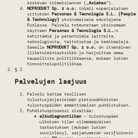
koskevan toimeksiannon („
Asiakas
”).
NCPRODUKT Sp. z o.o.
toimii espanjalaisen
yrityksen
Personas & Tecnología S.L. (People
& Technology)
yksinomaisena edustajana
Puolassa. Palvelu toteutetaan yksinomaan
käyttäen
Personas & Tecnología S.L.
:n
kehittämiä ja patentoimia laitteita,
teknologioita, taitotietoa ja kemikaaleja.
Samalla
NCPRODUKT Sp. z o.o.
on itsenäinen
liiketoimintayksikkö ja harjoittaa omaa
kaupallista politiikkaansa, mukaan lukien
hinnoittelupolitiikkaa.
§ 2
Palvelujen laajuus
Palvelu kattaa teollisen
tulostusjärjestelmän pietsosähköisten
tulostuspäiden ammattimaisen puhdistuksen.
Puhdistusprosessi sisältää:
alkudiagnostiikan
– tulostuspään
ulkoisen tilan silmämääräisen
tarkastuksen (mukaan lukien
suutinlevy), sarjanumeron verifioinnin