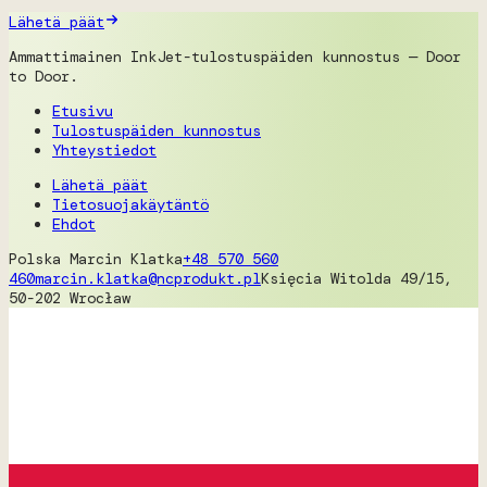
Lähetä päät
Ammattimainen InkJet-tulostuspäiden kunnostus — Door
to Door.
Etusivu
Tulostuspäiden kunnostus
Yhteystiedot
Lähetä päät
Tietosuojakäytäntö
Ehdot
Polska
Marcin Klatka
+48 570 560
460
marcin.klatka@ncprodukt.pl
Księcia Witolda 49/15,
50-202 Wrocław