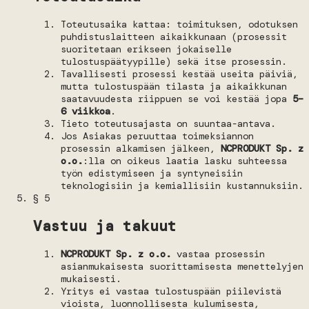
Toteutusaika kattaa: toimituksen, odotuksen
puhdistuslaitteen aikaikkunaan (prosessit
suoritetaan erikseen jokaiselle
tulostuspäätyypille) sekä itse prosessin.
Tavallisesti prosessi kestää useita päiviä,
mutta tulostuspään tilasta ja aikaikkunan
saatavuudesta riippuen se voi kestää jopa
5–
6 viikkoa
.
Tieto toteutusajasta on suuntaa-antava.
Jos Asiakas peruuttaa toimeksiannon
prosessin alkamisen jälkeen,
NCPRODUKT Sp. z
o.o.
:lla on oikeus laatia lasku suhteessa
työn edistymiseen ja syntyneisiin
teknologisiin ja kemiallisiin kustannuksiin.
§ 5
Vastuu ja takuut
NCPRODUKT Sp. z o.o.
vastaa prosessin
asianmukaisesta suorittamisesta menettelyjen
mukaisesti.
Yritys ei vastaa tulostuspään piilevistä
vioista, luonnollisesta kulumisesta,