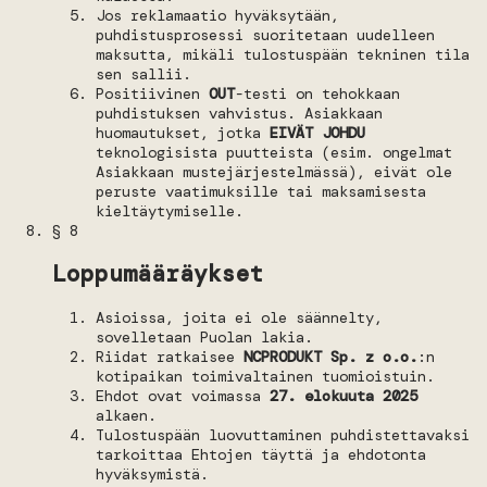
Jos reklamaatio hyväksytään,
puhdistusprosessi suoritetaan uudelleen
maksutta, mikäli tulostuspään tekninen tila
sen sallii.
Positiivinen
OUT
-testi on tehokkaan
puhdistuksen vahvistus. Asiakkaan
huomautukset, jotka
EIVÄT JOHDU
teknologisista puutteista (esim. ongelmat
Asiakkaan mustejärjestelmässä), eivät ole
peruste vaatimuksille tai maksamisesta
kieltäytymiselle.
§ 8
Loppumääräykset
Asioissa, joita ei ole säännelty,
sovelletaan Puolan lakia.
Riidat ratkaisee
NCPRODUKT Sp. z o.o.
:n
kotipaikan toimivaltainen tuomioistuin.
Ehdot ovat voimassa
27. elokuuta 2025
alkaen.
Tulostuspään luovuttaminen puhdistettavaksi
tarkoittaa Ehtojen täyttä ja ehdotonta
hyväksymistä.