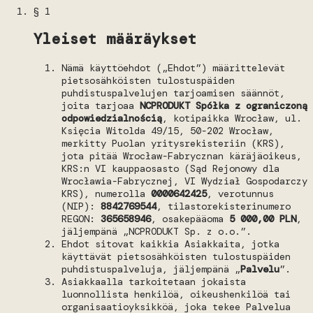
§ 1
Yleiset määräykset
Nämä käyttöehdot („Ehdot”) määrittelevät
pietsosähköisten tulostuspäiden
puhdistuspalvelujen tarjoamisen säännöt,
joita tarjoaa
NCPRODUKT Spółka z ograniczoną
odpowiedzialnością
, kotipaikka Wrocław, ul.
Księcia Witolda 49/15, 50-202 Wrocław,
merkitty Puolan yritysrekisteriin (KRS),
jota pitää Wrocław-Fabrycznan käräjäoikeus,
KRS:n VI kauppaosasto (Sąd Rejonowy dla
Wrocławia-Fabrycznej, VI Wydział Gospodarczy
KRS), numerolla
0000642425
, verotunnus
(NIP):
8842769544
, tilastorekisterinumero
REGON:
365658946
, osakepääoma
5 000,00 PLN
,
jäljempänä „NCPRODUKT Sp. z o.o.”.
Ehdot sitovat kaikkia Asiakkaita, jotka
käyttävät pietsosähköisten tulostuspäiden
puhdistuspalveluja, jäljempänä „
Palvelu
”.
Asiakkaalla tarkoitetaan jokaista
luonnollista henkilöä, oikeushenkilöä tai
organisaatioyksikköä, joka tekee Palvelua