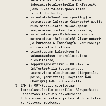
sekä
IN
-testin suorittamisen
laboratoriotulostimella InkTester®
,
joka kuvaa tulostuspään tilan
toimitushetkellä;
esivalmisteluvaiheen (parking)
–
toteutetaan laitteen
Cribheads®
avulla,
mikä mahdollistaa tulostuspään
suojaamisen musteen kuivumiselta;
varsinaisen puhdistuksen
– käyttäen
patentoitua järjestelmää
Cleanjector®
ja
Personas & Tecnología
-kemikaaleja
ultraäänellä tuettuna;
tulostuspään
kuivauksen ja
vakauttamisen
kontrolloiduissa
olosuhteissa;
loppudiagnostiikan
–
OUT
-testin
InkTester®
:llä tuotantotyötä
vastaavissa olosuhteissa (lämpötila,
paine, jännitteet), käyttäen
KAO
Chemigraf FAF LED
-mustetta.
IN
- ja
OUT
-testit suoritetaan
korkealaatuiselle paperille. Alkuperäiset
lähetetään takaisin pakkauksessa
tulostuspäiden mukana ja kopiot toimitetaan
sähköisessä muodossa.