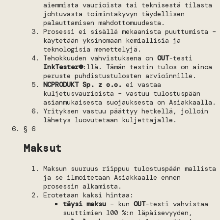
aiemmista vaurioista tai teknisestä tilasta
johtuvasta toimintakyvyn täydellisen
palauttamisen mahdottomuudesta.
Prosessi ei sisällä mekaanista puuttumista –
käytetään yksinomaan kemiallisia ja
teknologisia menettelyjä.
Tehokkuuden vahvistuksena on
OUT
-testi
InkTester®
:llä. Tämän testin tulos on ainoa
peruste puhdistustulosten arvioinnille.
NCPRODUKT Sp. z o.o.
ei vastaa
kuljetusvaurioista – vastuu tulostuspään
asianmukaisesta suojauksesta on Asiakkaalla.
Yrityksen vastuu päättyy hetkellä, jolloin
lähetys luovutetaan kuljettajalle.
§ 6
Maksut
Maksun suuruus riippuu tulostuspään mallista
ja se ilmoitetaan Asiakkaalle ennen
prosessin alkamista.
Erotetaan kaksi hintaa:
täysi maksu
– kun
OUT
-testi vahvistaa
suuttimien 100 %:n läpäisevyyden,