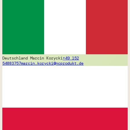
Deutschland
Marcin Korycki
+49 152
54883757
marcin.korycki@ncprodukt.de