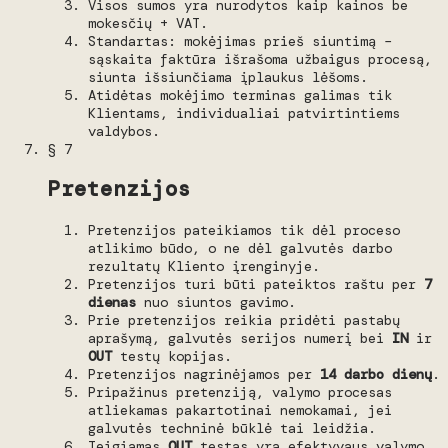
Visos sumos yra nurodytos kaip kainos be
mokesčių + VAT.
Standartas: mokėjimas prieš siuntimą –
sąskaita faktūra išrašoma užbaigus procesą,
siunta išsiunčiama įplaukus lėšoms.
Atidėtas mokėjimo terminas galimas tik
Klientams, individualiai patvirtintiems
valdybos.
§ 7
Pretenzijos
Pretenzijos pateikiamos tik dėl proceso
atlikimo būdo, o ne dėl galvutės darbo
rezultatų Kliento įrenginyje.
Pretenzijos turi būti pateiktos raštu per
7
dienas
nuo siuntos gavimo.
Prie pretenzijos reikia pridėti pastabų
aprašymą, galvutės serijos numerį bei
IN
ir
OUT
testų kopijas.
Pretenzijos nagrinėjamos per
14 darbo dienų
.
Pripažinus pretenziją, valymo procesas
atliekamas pakartotinai nemokamai, jei
galvutės techninė būklė tai leidžia.
Teigiamas
OUT
testas yra efektyvaus valymo