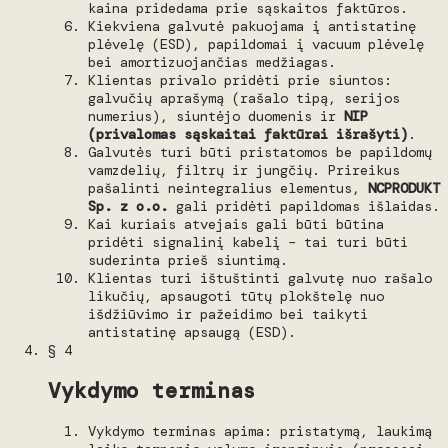
kaina pridedama prie sąskaitos faktūros.
Kiekviena galvutė pakuojama į antistatinę
plėvelę (ESD), papildomai į vacuum plėvelę
bei amortizuojančias medžiagas.
Klientas privalo pridėti prie siuntos:
galvučių aprašymą (rašalo tipą, serijos
numerius), siuntėjo duomenis ir
NIP
(privalomas sąskaitai faktūrai išrašyti)
.
Galvutės turi būti pristatomos be papildomų
vamzdelių, filtrų ir jungčių. Prireikus
pašalinti neintegralius elementus,
NCPRODUKT
Sp. z o.o.
gali pridėti papildomas išlaidas.
Kai kuriais atvejais gali būti būtina
pridėti signalinį kabelį – tai turi būti
suderinta prieš siuntimą.
Klientas turi ištuštinti galvutę nuo rašalo
likučių, apsaugoti tūtų plokštelę nuo
išdžiūvimo ir pažeidimo bei taikyti
antistatinę apsaugą (ESD).
§ 4
Vykdymo terminas
Vykdymo terminas apima: pristatymą, laukimą