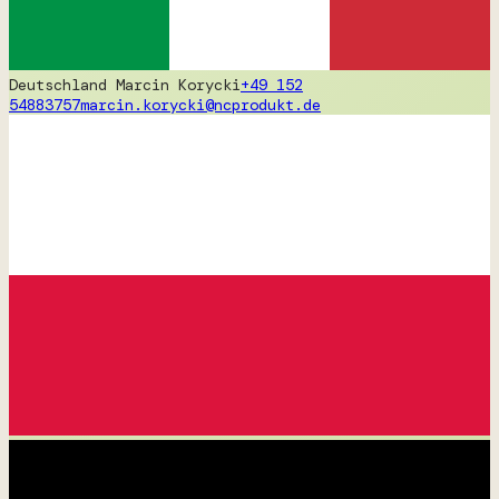
Deutschland
Marcin Korycki
+49 152
54883757
marcin.korycki@ncprodukt.de