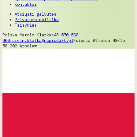
Kontaktai
Atsiųsti galvutes
Privatumo politika
Taisyklės
Polska
Marcin Klatka
+48 570 560
460
marcin.klatka@ncprodukt.pl
Księcia Witolda 49/15,
50-202 Wrocław