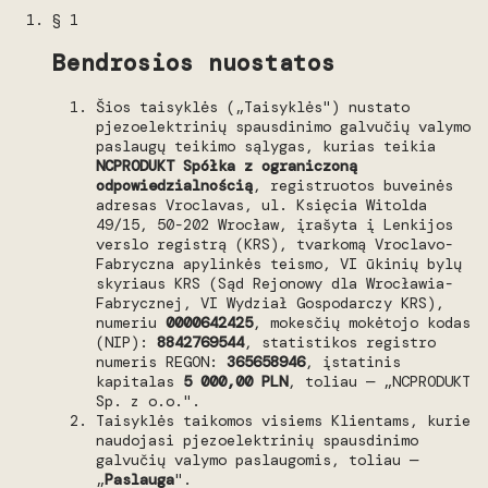
§ 1
Bendrosios nuostatos
Šios taisyklės („Taisyklės") nustato
pjezoelektrinių spausdinimo galvučių valymo
paslaugų teikimo sąlygas, kurias teikia
NCPRODUKT Spółka z ograniczoną
odpowiedzialnością
, registruotos buveinės
adresas Vroclavas, ul. Księcia Witolda
49/15, 50-202 Wrocław, įrašyta į Lenkijos
verslo registrą (KRS), tvarkomą Vroclavo-
Fabryczna apylinkės teismo, VI ūkinių bylų
skyriaus KRS (Sąd Rejonowy dla Wrocławia-
Fabrycznej, VI Wydział Gospodarczy KRS),
numeriu
0000642425
, mokesčių mokėtojo kodas
(NIP):
8842769544
, statistikos registro
numeris REGON:
365658946
, įstatinis
kapitalas
5 000,00 PLN
, toliau — „NCPRODUKT
Sp. z o.o.".
Taisyklės taikomos visiems Klientams, kurie
naudojasi pjezoelektrinių spausdinimo
galvučių valymo paslaugomis, toliau —
„
Paslauga
".