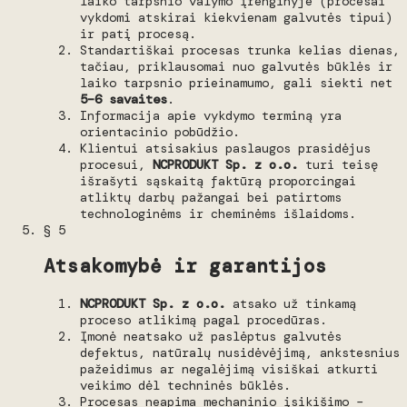
laiko tarpsnio valymo įrenginyje (procesai
vykdomi atskirai kiekvienam galvutės tipui)
ir patį procesą.
Standartiškai procesas trunka kelias dienas,
tačiau, priklausomai nuo galvutės būklės ir
laiko tarpsnio prieinamumo, gali siekti net
5–6 savaites
.
Informacija apie vykdymo terminą yra
orientacinio pobūdžio.
Klientui atsisakius paslaugos prasidėjus
procesui,
NCPRODUKT Sp. z o.o.
turi teisę
išrašyti sąskaitą faktūrą proporcingai
atliktų darbų pažangai bei patirtoms
technologinėms ir cheminėms išlaidoms.
§ 5
Atsakomybė ir garantijos
NCPRODUKT Sp. z o.o.
atsako už tinkamą
proceso atlikimą pagal procedūras.
Įmonė neatsako už paslėptus galvutės
defektus, natūralų nusidėvėjimą, ankstesnius
pažeidimus ar negalėjimą visiškai atkurti
veikimo dėl techninės būklės.
Procesas neapima mechaninio įsikišimo –