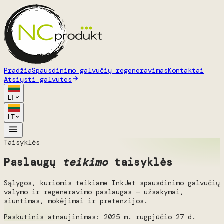
Pradžia
Spausdinimo galvučių regeneravimas
Kontaktai
Atsiųsti galvutes
LT
LT
Taisyklės
Paslaugų
teikimo
taisyklės
Sąlygos, kuriomis teikiame InkJet spausdinimo galvučių
valymo ir regeneravimo paslaugas — užsakymai,
siuntimas, mokėjimai ir pretenzijos.
Paskutinis atnaujinimas: 2025 m. rugpjūčio 27 d.