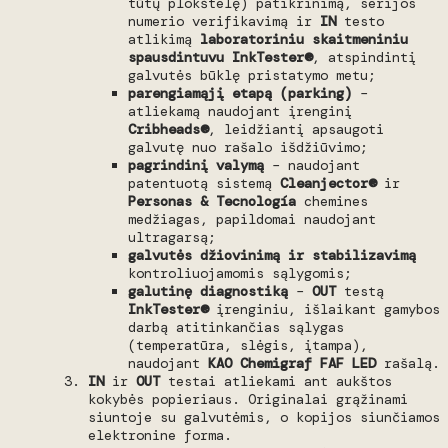
tūtų plokštelę) patikrinimą, serijos
numerio verifikavimą ir
IN
testo
atlikimą
laboratoriniu skaitmeniniu
spausdintuvu InkTester®
, atspindintį
galvutės būklę pristatymo metu;
parengiamąjį etapą (parking)
–
atliekamą naudojant įrenginį
Cribheads®
, leidžiantį apsaugoti
galvutę nuo rašalo išdžiūvimo;
pagrindinį valymą
– naudojant
patentuotą sistemą
Cleanjector®
ir
Personas & Tecnología
chemines
medžiagas, papildomai naudojant
ultragarsą;
galvutės džiovinimą ir stabilizavimą
kontroliuojamomis sąlygomis;
galutinę diagnostiką
–
OUT
testą
InkTester®
įrenginiu, išlaikant gamybos
darbą atitinkančias sąlygas
(temperatūra, slėgis, įtampa),
naudojant
KAO Chemigraf FAF LED
rašalą.
IN
ir
OUT
testai atliekami ant aukštos
kokybės popieriaus. Originalai grąžinami
siuntoje su galvutėmis, o kopijos siunčiamos
elektronine forma.