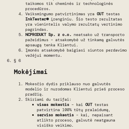
taikomos tik cheminės ir technologinės
procedūros.
Veiksmingumo patvirtinimas yra
OUT
testas
InkTester®
įrenginiu. Šio testo rezultatas
yra vienintelis valymo rezultatų vertinimo
pagrindas.
NCPRODUKT Sp. z o.o.
neatsako už transporto
pažeidimus – atsakomybė už tinkamą galvutės
apsaugą tenka Klientui.
Įmonės atsakomybė baigiasi siuntos perdavimo
vežėjui momentu.
§ 6
Mokėjimai
Mokesčio dydis priklauso nuo galvutės
modelio ir nurodomas Klientui prieš proceso
pradžią.
Skiriami du tarifai:
visas mokestis
– kai
OUT
testas
patvirtina 100% tūtų pralaidumą,
serviso mokestis
– kai, nepaisant
atlikto proceso, galvutė neatgauna
visiško veikimo.