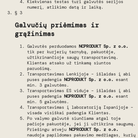
Kiekvienas testas turi galvutės serijos
numerį, atlikimo datą ir laiką.
§ 3
Galvučių priėmimas ir
grąžinimas
Galvutės perduodamos
NCPRODUKT Sp. z o.o.
tik per kurjerių tarnybą, pakuotėje,
užtikrinančioje saugų transportavimą.
Klientas atsako už tinkamą siuntos
paruošimą.
Transportavimas Lenkijoje – išlaidas į abi
puses padengia
NCPRODUKT Sp. z o.o.
esant
min. 3 galvutėms.
Transportavimas ES viduje – išlaidas į abi
puses padengia
NCPRODUKT Sp. z o.o.
esant
min. 5 galvutėms.
Transportavimas į laboratoriją Ispanijoje –
visada visiškai padengia Klientas.
Po valymo galvutė siunčiama atgal toje
pačioje pakuotėje, jei ji užtikrina saugumą.
Priešingu atveju
NCPRODUKT Sp. z o.o.
naudoja papildomas pakavimo medžiagas, kurių