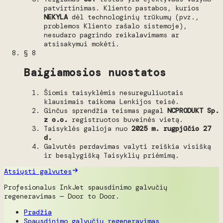
patvirtinimas. Kliento pastabos, kurios
NEKYLA
dėl technologinių trūkumų (pvz.,
problemos Kliento rašalo sistemoje),
nesudaro pagrindo reikalavimams ar
atsisakymui mokėti.
§ 8
Baigiamosios nuostatos
Šiomis taisyklėmis nesureguliuotais
klausimais taikoma Lenkijos teisė.
Ginčus sprendžia teismas pagal
NCPRODUKT Sp.
z o.o.
registruotos buveinės vietą.
Taisyklės galioja nuo
2025 m. rugpjūčio 27
d.
Galvutės perdavimas valyti reiškia visišką
ir besąlygišką Taisyklių priėmimą.
Atsiųsti galvutes
Profesionalus InkJet spausdinimo galvučių
regeneravimas — Door to Door.
Pradžia
Spausdinimo galvučių regeneravimas