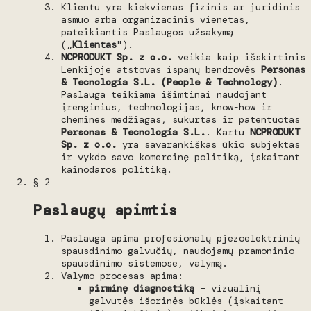
Klientu yra kiekvienas fizinis ar juridinis
asmuo arba organizacinis vienetas,
pateikiantis Paslaugos užsakymą
(„
Klientas
").
NCPRODUKT Sp. z o.o.
veikia kaip išskirtinis
Lenkijoje atstovas ispanų bendrovės
Personas
& Tecnología S.L. (People & Technology)
.
Paslauga teikiama išimtinai naudojant
įrenginius, technologijas, know-how ir
chemines medžiagas, sukurtas ir patentuotas
Personas & Tecnología S.L.
. Kartu
NCPRODUKT
Sp. z o.o.
yra savarankiškas ūkio subjektas
ir vykdo savo komercinę politiką, įskaitant
kainodaros politiką.
§ 2
Paslaugų apimtis
Paslauga apima profesionalų pjezoelektrinių
spausdinimo galvučių, naudojamų pramoninio
spausdinimo sistemose, valymą.
Valymo procesas apima:
pirminę diagnostiką
– vizualinį
galvutės išorinės būklės (įskaitant