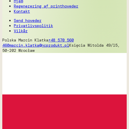
Hjem
Regenerering af printhoveder
Kontakt
Send hoveder
Privatlivspolitik
Vilkår
Polska
Marcin Klatka
+48 570 560
460
marcin.klatka@ncprodukt.pl
Księcia Witolda 49/15,
50-202 Wrocław