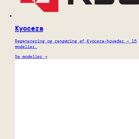
Kyocera
Regenerering og rengøring af Kyocera-hoveder — 15
modeller.
Se modeller →