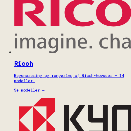
Ricoh
Regenerering og rengøring af Ricoh-hoveder — 14
modeller.
Se modeller →