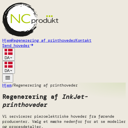
Hjem
Regenerering af printhoveder
Kontakt
Send hoveder
DA
DA
Hjem
/
Regenerering af printhoveder
Regenerering af
InkJet-
printhoveder
Vi servicerer piezoelektriske hoveder fra førende
producenter. Vælg et mærke nedenfor for at se modeller
og procesdetaljer.