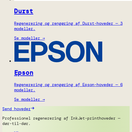
Durst
Regenerering og rengøring af Durst-hoveder — 3
modeller.
Se modeller →
Epson
Regenerering og rengøring af Epson-hoveder — 6
modeller.
Se modeller →
Send hoveder
Professionel regenerering af InkJet-printhoveder —
dør-til-dør.