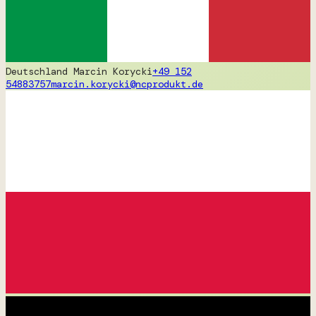
Deutschland
Marcin Korycki
+49 152
54883757
marcin.korycki@ncprodukt.de