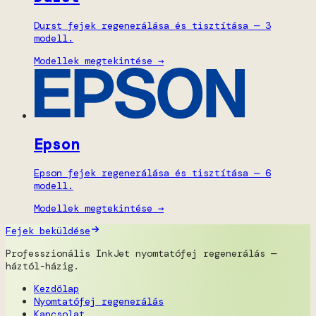
Durst fejek regenerálása és tisztítása — 3
modell.
Modellek megtekintése →
Epson
Epson fejek regenerálása és tisztítása — 6
modell.
Modellek megtekintése →
Fejek beküldése
Professzionális InkJet nyomtatófej regenerálás —
háztól-házig.
Kezdőlap
Nyomtatófej regenerálás
Kapcsolat