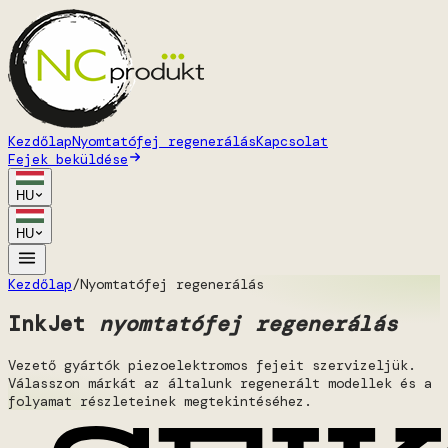
Kezdőlap
Nyomtatófej regenerálás
Kapcsolat
Fejek beküldése
HU
HU
Kezdőlap
/
Nyomtatófej regenerálás
InkJet
nyomtatófej regenerálás
Vezető gyártók piezoelektromos fejeit szervizeljük.
Válasszon márkát az általunk regenerált modellek és a
folyamat részleteinek megtekintéséhez.