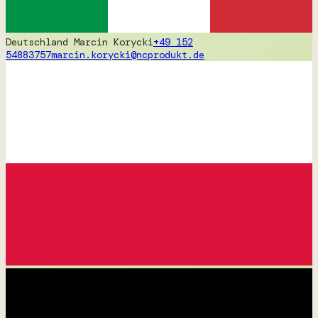
Deutschland
Marcin Korycki
+49 152
54883757
marcin.korycki@ncprodukt.de