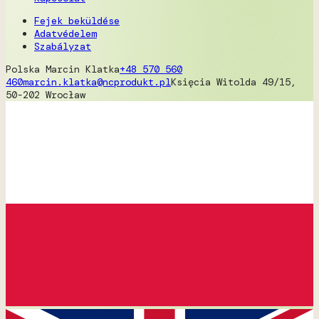
Fejek beküldése
Adatvédelem
Szabályzat
Polska
Marcin Klatka
+48 570 560
460
marcin.klatka@ncprodukt.pl
Księcia Witolda 49/15,
50-202 Wrocław