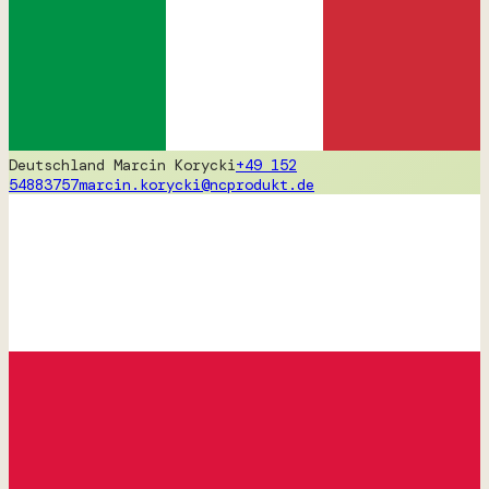
Deutschland
Marcin Korycki
+49 152
54883757
marcin.korycki@ncprodukt.de