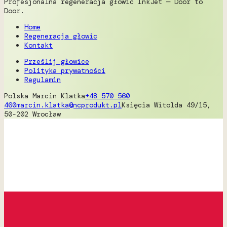
Profesjonalna regeneracja głowic InkJet — Door to
Door.
Home
Regeneracja głowic
Kontakt
Prześlij głowice
Polityka prywatności
Regulamin
Polska
Marcin Klatka
+48 570 560
460
marcin.klatka@ncprodukt.pl
Księcia Witolda 49/15,
50-202 Wrocław