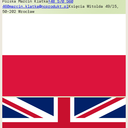
Polska
Marcin Klatka
+48 570 560
460
marcin.klatka@ncprodukt.pl
Księcia Witolda 49/15,
50-202 Wrocław