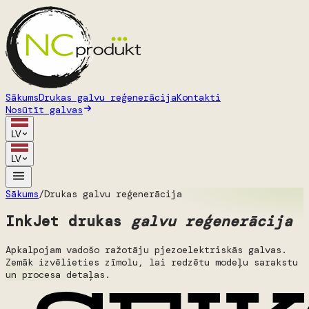
Sākums
Drukas galvu reģenerācija
Kontakti
Nosūtīt galvas
LV
LV
Sākums
/
Drukas galvu reģenerācija
InkJet drukas
galvu reģenerācija
Apkalpojam vadošo ražotāju pjezoelektriskās galvas.
Zemāk izvēlieties zīmolu, lai redzētu modeļu sarakstu
un procesa detaļas.