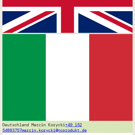
Deutschland
Marcin Korycki
+49 152
54883757
marcin.korycki@ncprodukt.de