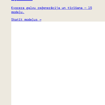
Kyocera galvu reģenerācija un tīrīšana — 15
modeļu.
Skatīt modeļus →