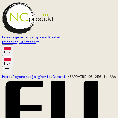
Home
Regeneracja głowic
Kontakt
Prześlij głowice
PL
PL
Home
/
Regeneracja głowic
/
Dimatix
/
SAPPHIRE QS-256-14 AAA