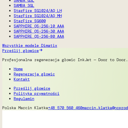
SAMBA G3L
SAMBA 3GL
StarFire SG1024/AQ LH
StarFire SG1024/AQ MH
StarFire SG600
SAPPHIRE QS-256-10 AAA
SAPPHIRE QS-256-30 AAA
SAPPHIRE QS-256-80 AAA
Wszystkie modele Dimatix
Prześlij głowice
Profesjonalna regeneracja głowic InkJet — Door to Door.
Home
Regeneracja głowic
Kontakt
Prześlij głowice
Polityka prywatności
Regulamin
Polska
Marcin Klatka
+48 570 560 460
marcin.klatka@ncprod