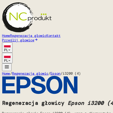
Home
Regeneracja głowic
Kontakt
Prześlij głowice
PL
PL
Home
/
Regeneracja głowic
/
Epson
/
i3200 (4)
Regeneracja głowicy
Epson i3200 (