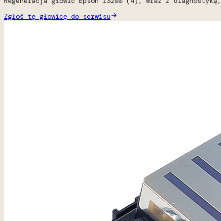
Regeneracja głowic Epson i3200 (4), wraz z diagnostyką,
Zgłoś tę głowicę do serwisu