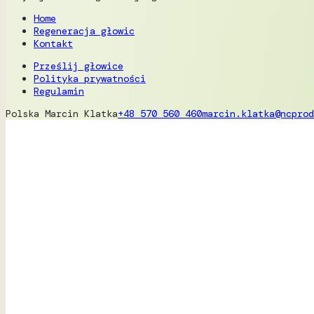
Home
Regeneracja głowic
Kontakt
Prześlij głowice
Polityka prywatności
Regulamin
Polska
Marcin Klatka
+48 570 560 460
marcin.klatka@ncprod