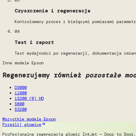
Czyszczenie i regeneracja
Kontrolowany proces z bieżącymi pomiarami parametr
04
Test i raport
Test wydajności po regeneracji, dokumentacja zmian
Inne modele Epson
Regenerujemy również
pozostałe mo
D3000
i1600
i3200 (8) HD
S800
S3200
Wszystkie modele Epson
Prześlij głowice
Profesjonalna regeneracja głowic InkJet — Door to Door.