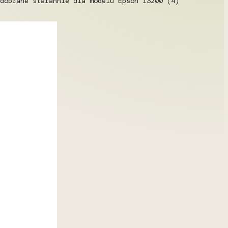
dobrane starannie dla modelu Epson i3200 (4)