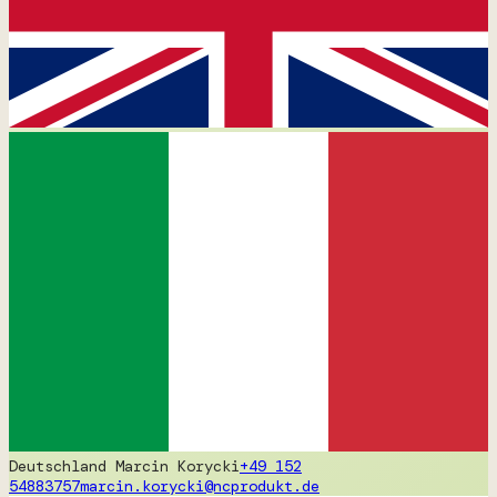
Deutschland
Marcin Korycki
+49 152
54883757
marcin.korycki@ncprodukt.de