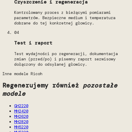
Czyszczenie i regeneracja
Kontrolowany proces z bieżącymi pomiarami
parametrów. Bezpieczne medium i temperatura
dobrane do tej konkretnej głowicy.
04
Test i raport
Test wydajności po regeneracji, dokumentacja
zmian (przed/po) i pisemny raport serwisowy
dołączony do odsyłanej głowicy.
Inne modele Ricoh
Regenerujemy również
pozostałe
modele
GH2220
MH2420
MH2620
MH2820
MH5220