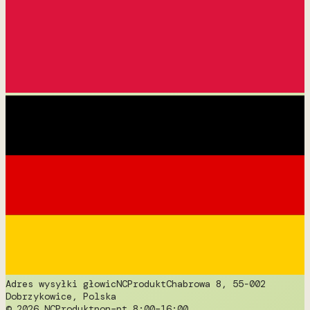
Adres wysyłki głowic
NCProdukt
Chabrowa 8, 55-002
Dobrzykowice, Polska
© 2026 NCProdukt
pon–pt 8:00–16:00