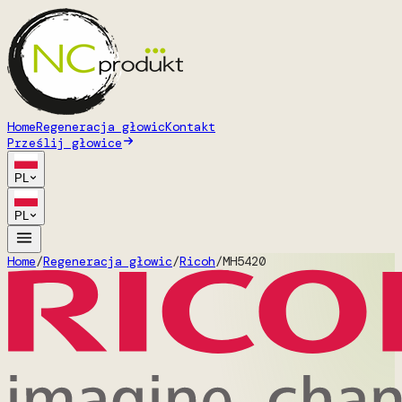
Home
Regeneracja głowic
Kontakt
Prześlij głowice
PL
PL
Home
/
Regeneracja głowic
/
Ricoh
/
MH5420