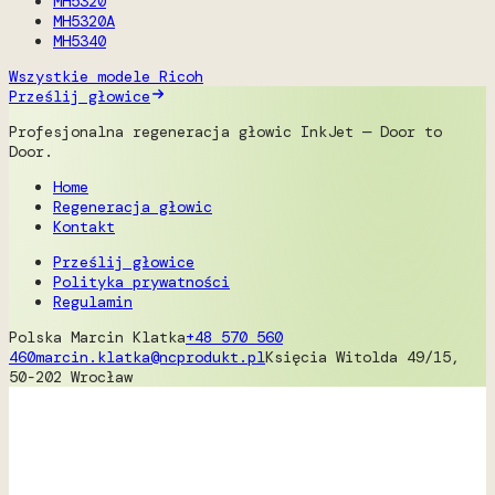
MH5320
MH5320A
MH5340
Wszystkie modele Ricoh
Prześlij głowice
Profesjonalna regeneracja głowic InkJet — Door to
Door.
Home
Regeneracja głowic
Kontakt
Prześlij głowice
Polityka prywatności
Regulamin
Polska
Marcin Klatka
+48 570 560
460
marcin.klatka@ncprodukt.pl
Księcia Witolda 49/15,
50-202 Wrocław