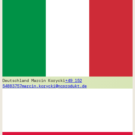
Deutschland
Marcin Korycki
+49 152
54883757
marcin.korycki@ncprodukt.de