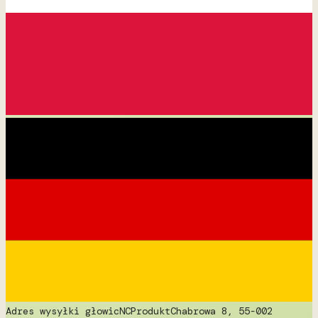
Adres wysyłki głowic
NCProdukt
Chabrowa 8, 55-002