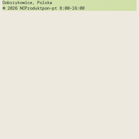
Dobrzykowice, Polska
© 2026 NCProdukt
pon–pt 8:00–16:00