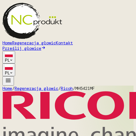
Home
Regeneracja głowic
Kontakt
Prześlij głowice
PL
PL
Home
/
Regeneracja głowic
/
Ricoh
/
MH5421MF