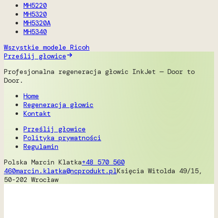
MH5220
MH5320
MH5320A
MH5340
Wszystkie modele Ricoh
Prześlij głowice
Profesjonalna regeneracja głowic InkJet — Door to
Door.
Home
Regeneracja głowic
Kontakt
Prześlij głowice
Polityka prywatności
Regulamin
Polska
Marcin Klatka
+48 570 560
460
marcin.klatka@ncprodukt.pl
Księcia Witolda 49/15,
50-202 Wrocław