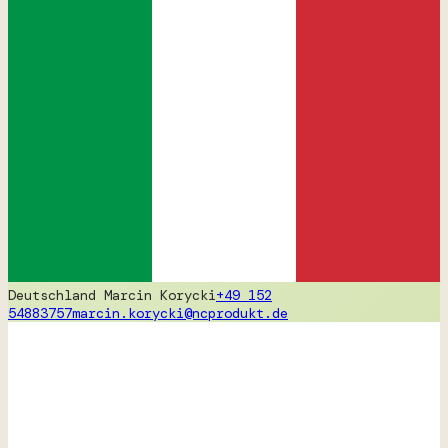
Deutschland
Marcin Korycki
+49 152
54883757
marcin.korycki@ncprodukt.de