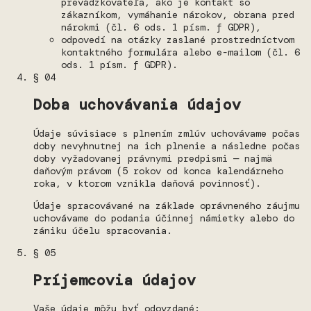
prevádzkovateľa, ako je kontakt so
zákazníkom, vymáhanie nárokov, obrana pred
nárokmi (čl. 6 ods. 1 písm. f GDPR),
odpovedí na otázky zaslané prostredníctvom
kontaktného formulára alebo e-mailom (čl. 6
ods. 1 písm. f GDPR).
§ 04
Doba uchovávania údajov
Údaje súvisiace s plnením zmlúv uchovávame počas
doby nevyhnutnej na ich plnenie a následne počas
doby vyžadovanej právnymi predpismi — najmä
daňovým právom (5 rokov od konca kalendárneho
roka, v ktorom vznikla daňová povinnosť).
Údaje spracovávané na základe oprávneného záujmu
uchovávame do podania účinnej námietky alebo do
zániku účelu spracovania.
§ 05
Príjemcovia údajov
Vaše údaje môžu byť odovzdané: