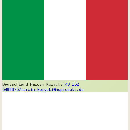
Deutschland
Marcin Korycki
+49 152
54883757
marcin.korycki@ncprodukt.de