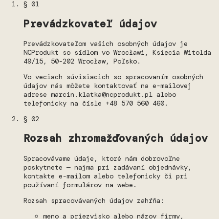
§ 01
Prevádzkovateľ údajov
Prevádzkovateľom vašich osobných údajov je
NCProdukt so sídlom vo Wrocławi, Księcia Witolda
49/15, 50-202 Wrocław, Poľsko.
Vo veciach súvisiacich so spracovaním osobných
údajov nás môžete kontaktovať na e-mailovej
adrese marcin.klatka@ncprodukt.pl alebo
telefonicky na čísle +48 570 560 460.
§ 02
Rozsah zhromažďovaných údajov
Spracovávame údaje, ktoré nám dobrovoľne
poskytnete — najmä pri zadávaní objednávky,
kontakte e-mailom alebo telefonicky či pri
používaní formulárov na webe.
Rozsah spracovávaných údajov zahŕňa:
meno a priezvisko alebo názov firmy,