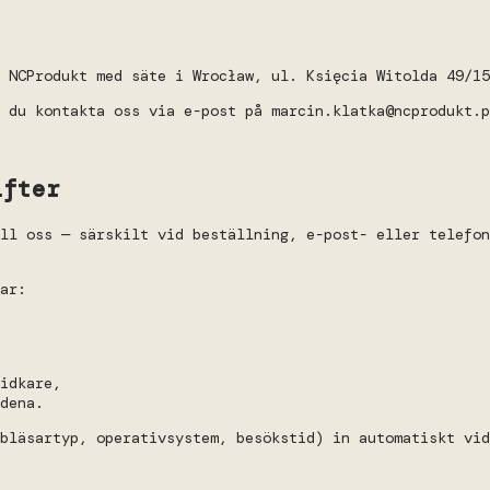
 NCProdukt med säte i Wrocław, ul. Księcia Witolda 49/15
 du kontakta oss via e-post på marcin.klatka@ncprodukt.p
ifter
ll oss — särskilt vid beställning, e-post- eller telefon
ar:
idkare,
dena.
bläsartyp, operativsystem, besökstid) in automatiskt vid