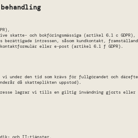
 behandling
PR),
ive skatte- och bokföringsmässiga (artikel 6.1 c GDPR),
es berättigade intressen, såsom kundkontakt, framställand
kontaktformulär eller e-post (artikel 6.1 f GDPR).
 vi under den tid som krävs för fullgörandet och därefte
nderår då skatteplikten uppstod).
resse lagrar vi tills en giltig invändning gjorts eller 
dik- och IT-tjänster,