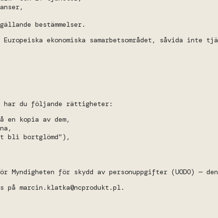
anser,
gällande bestämmelser.
r Europeiska ekonomiska samarbetsområdet, såvida inte tjä
 har du följande rättigheter:
å en kopia av dem,
na,
t bli bortglömd"),
ör Myndigheten för skydd av personuppgifter (UODO) — den
s på marcin.klatka@ncprodukt.pl.