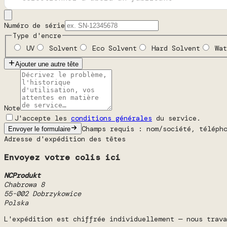
Numéro de série
Type d'encre
UV
Solvent
Eco Solvent
Hard Solvent
Wat
Ajouter une autre tête
Note
J'accepte les
conditions générales
du service.
Champs requis : nom/société, téléph
Envoyer le formulaire
Adresse d'expédition des têtes
Envoyez votre colis ici
NCProdukt
Chabrowa 8
55-002 Dobrzykowice
Polska
L'expédition est chiffrée individuellement — nous trava