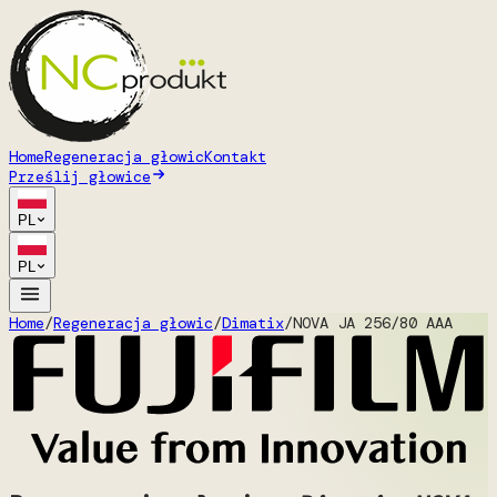
Home
Regeneracja głowic
Kontakt
Prześlij głowice
PL
PL
Home
/
Regeneracja głowic
/
Dimatix
/
NOVA JA 256/80 AAA