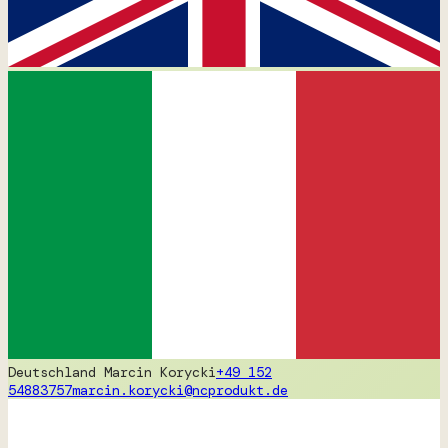
Deutschland
Marcin Korycki
+49 152
54883757
marcin.korycki@ncprodukt.de