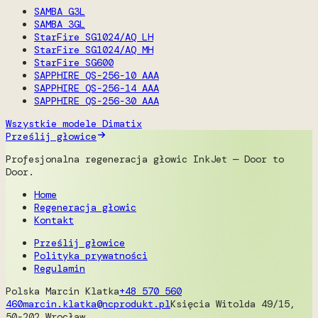
SAMBA G3L
SAMBA 3GL
StarFire SG1024/AQ LH
StarFire SG1024/AQ MH
StarFire SG600
SAPPHIRE QS-256-10 AAA
SAPPHIRE QS-256-14 AAA
SAPPHIRE QS-256-30 AAA
Wszystkie modele Dimatix
Prześlij głowice
Profesjonalna regeneracja głowic InkJet — Door to
Door.
Home
Regeneracja głowic
Kontakt
Prześlij głowice
Polityka prywatności
Regulamin
Polska
Marcin Klatka
+48 570 560
460
marcin.klatka@ncprodukt.pl
Księcia Witolda 49/15,
50-202 Wrocław