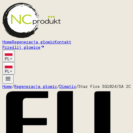
Home
Regeneracja głowic
Kontakt
Prześlij głowice
PL
PL
Home
/
Regeneracja głowic
/
Dimatix
/
Star Fire SG1024/SA 2C