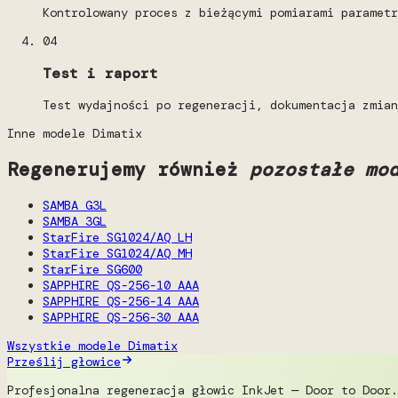
Kontrolowany proces z bieżącymi pomiarami parametr
04
Test i raport
Test wydajności po regeneracji, dokumentacja zmian
Inne modele Dimatix
Regenerujemy również
pozostałe mo
SAMBA G3L
SAMBA 3GL
StarFire SG1024/AQ LH
StarFire SG1024/AQ MH
StarFire SG600
SAPPHIRE QS-256-10 AAA
SAPPHIRE QS-256-14 AAA
SAPPHIRE QS-256-30 AAA
Wszystkie modele Dimatix
Prześlij głowice
Profesjonalna regeneracja głowic InkJet — Door to Door.