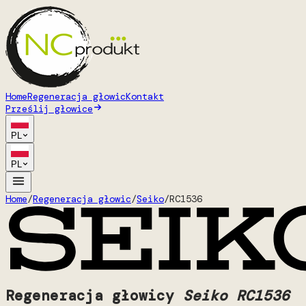
Home
Regeneracja głowic
Kontakt
Prześlij głowice
PL
PL
Home
/
Regeneracja głowic
/
Seiko
/
RC1536
Regeneracja głowicy
Seiko RC1536