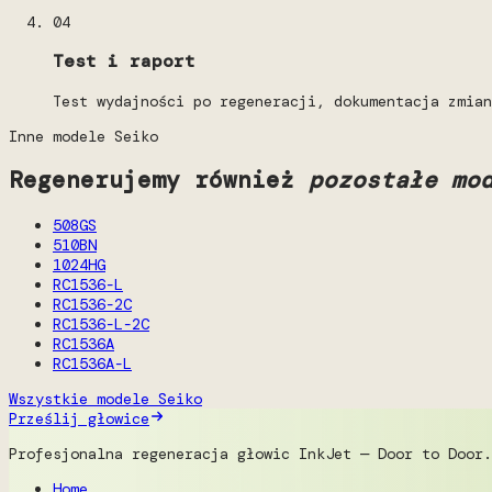
04
Test i raport
Test wydajności po regeneracji, dokumentacja zmian
Inne modele Seiko
Regenerujemy również
pozostałe mo
508GS
510BN
1024HG
RC1536-L
RC1536-2C
RC1536-L-2C
RC1536A
RC1536A-L
Wszystkie modele Seiko
Prześlij głowice
Profesjonalna regeneracja głowic InkJet — Door to Door.
Home