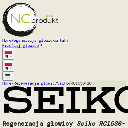
Home
Regeneracja głowic
Kontakt
Prześlij głowice
PL
PL
Home
/
Regeneracja głowic
/
Seiko
/
RC1536-2C
Regeneracja głowicy
Seiko RC1536-