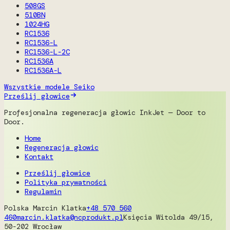
508GS
510BN
1024HG
RC1536
RC1536-L
RC1536-L-2C
RC1536A
RC1536A-L
Wszystkie modele Seiko
Prześlij głowice
Profesjonalna regeneracja głowic InkJet — Door to
Door.
Home
Regeneracja głowic
Kontakt
Prześlij głowice
Polityka prywatności
Regulamin
Polska
Marcin Klatka
+48 570 560
460
marcin.klatka@ncprodukt.pl
Księcia Witolda 49/15,
50-202 Wrocław