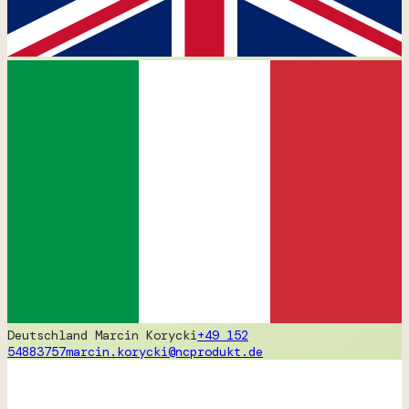
Deutschland
Marcin Korycki
+49 152
54883757
marcin.korycki@ncprodukt.de