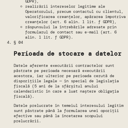
GDPR),
realizării intereselor legitime ale
Operatorului, precum contactul cu clientul,
valorificarea creanțelor, apărarea împotriva
creanțelor (art. 6 alin. 1 lit. f GDPR),
răspunsului la întrebările adresate prin
formularul de contact sau e-mail (art. 6
alin. 1 lit. f GDPR).
§ 04
Perioada de stocare a datelor
Datele aferente executării contractelor sunt
păstrate pe perioada necesară executării
acestora, iar ulterior pe perioada cerută de
dispozițiile legale — în special de legislația
fiscală (5 ani de la sfârșitul anului
calendaristic în care a luat naștere obligația
fiscală).
Datele prelucrate în temeiul interesului legitim
sunt păstrate până la formularea unei opoziții
efective sau până la încetarea scopului
prelucrării.