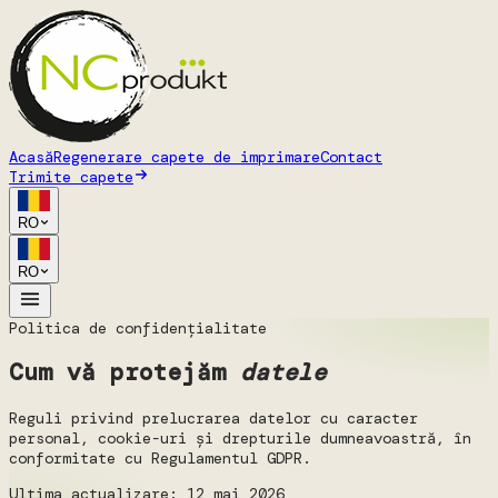
Acasă
Regenerare capete de imprimare
Contact
Trimite capete
RO
RO
Politica de confidențialitate
Cum vă protejăm
datele
Reguli privind prelucrarea datelor cu caracter
personal, cookie-uri și drepturile dumneavoastră, în
conformitate cu Regulamentul GDPR.
Ultima actualizare: 12 mai 2026