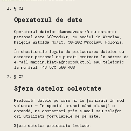
§ 01
Operatorul de date
Operatorul datelor dumneavoastră cu caracter
personal este NCProdukt, cu sediul în Wrocław,
Księcia Witolda 49/15, 50-202 Wrocław, Polonia.
În chestiunile legate de prelucrarea datelor cu
caracter personal ne puteți contacta la adresa de
e-mail marcin.klatka@ncprodukt.pl sau telefonic
la numărul +48 570 560 460.
§ 02
Sfera datelor colectate
Prelucrăm datele pe care ni le furnizați în mod
voluntar — în special atunci când plasați o
comandă, ne contactați prin e-mail sau telefon
ori utilizați formularele de pe site.
Sfera datelor prelucrate include: