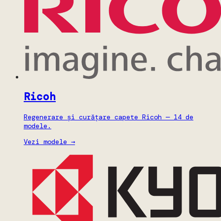
Ricoh
Regenerare și curățare capete Ricoh — 14 de
modele.
Vezi modele →