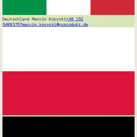
Deutschland
Marcin Korycki
+49 152
54883757
marcin.korycki@ncprodukt.de