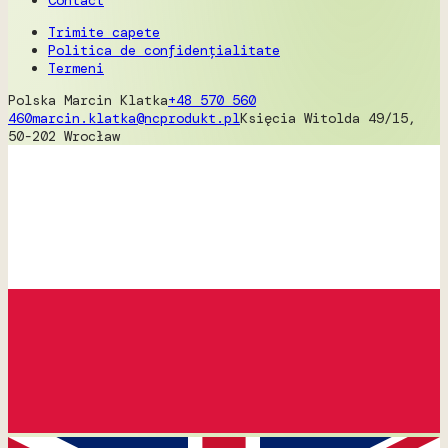
Trimite capete
Politica de confidențialitate
Termeni
Polska
Marcin Klatka
+48 570 560
460
marcin.klatka@ncprodukt.pl
Księcia Witolda 49/15,
50-202 Wrocław